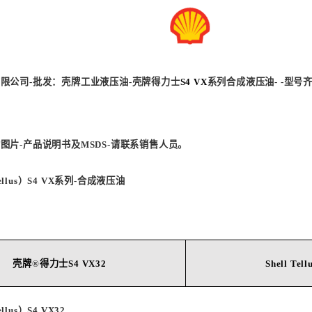
有限公司
-
批发：壳牌工业液压油
-
壳牌得力士
S4 VX
系列合成液压油
- -
型号
物图片
-
产品说明书及
MSDS-
请联系销售人员。
llus
）
S4 VX
系列
-
合成液压油
壳牌
®
得力士
S4 VX32
Shell
Tell
llus
）
S4 VX32