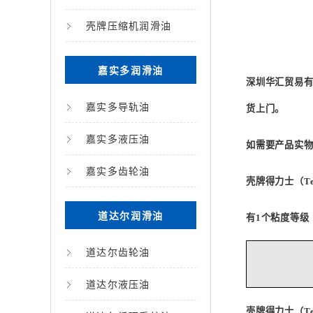
壳牌压缩机润滑油
嘉实多润滑油
深圳华汇贸易
嘉实多导轨油
货上门。
嘉实多液压油
如需要产品实
嘉实多齿轮油
壳牌得力士（
Te
道达尔润滑油
有
1
个粘度等级
道达尔齿轮油
道达尔液压油
壳牌得力士（
Te