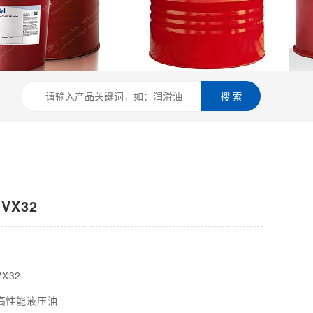
搜 索
VX32
X32
P 高性能液压油