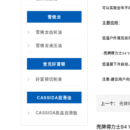
可以实现全年不
雪佛龙
主要应用：
雪佛龙齿轮油
低温户外液压应
雪佛龙液压油
·壳牌得力士
S4 
奎克好富顿
低温度下冷启动
好富顿切削液
注意
:
建议用户向
CASSIDA润滑油
上一个：
壳牌得
CASSIDA高温润滑脂
壳牌得力士S4 