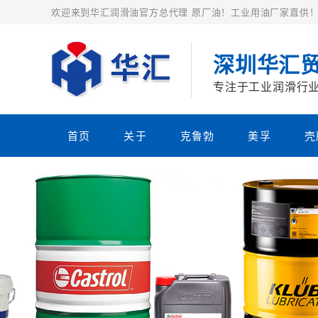
欢迎来到华汇润滑油官方总代理 原厂油！工业用油厂家直供
深圳华汇
专注于工业润滑行
首页
关于
克鲁勃
美孚
壳