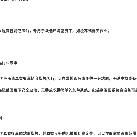
X
是高性能液压油，专用于极低环境温度下，如极寒或露天作业。
运行和效率
VX
液压油具有很高粘度指数
(VI)
，可在常规液压油变得十分粘稠，无法支持设备
在极低温度下安全启动，无需或仅需简单的加热系统。能提高液压系统的设备可
围
VX
具有很高的粘度指数，并具有良好的机械剪切稳定性，可以在很宽的温度范围