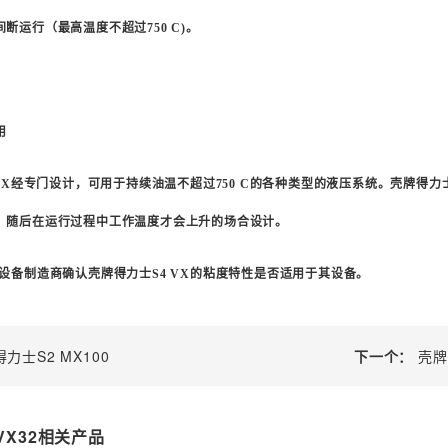
间断运行（最高温度不超过
750 C)
。
用
VX
经专门设计，可用于持续油温不超过
750 C
的各种类型的液压系统。壳牌得力
，随后在运行过程中工作温度才会上升的场合设计。
设备制造商确认壳牌得力士
S4 VX
的粘度特性是否适用于其设备。
力士S2 MX100
下一个：
壳牌
VX32相关产品