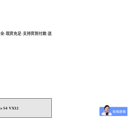
齐全
-
现货充足
-
支持货到付款
-
送
us
S4 VX32