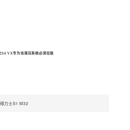
士
S4 VX
专为当液压系统必须在极
得力士S1 M32