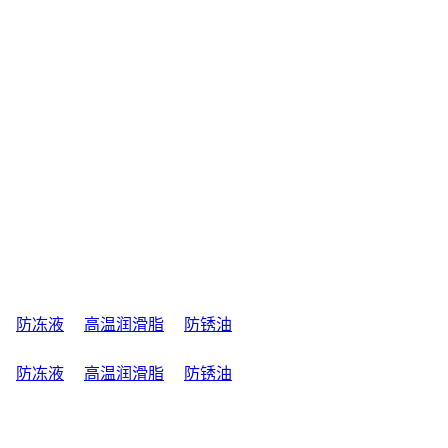
防冻液
高温润滑脂
防锈油
防冻液
高温润滑脂
防锈油