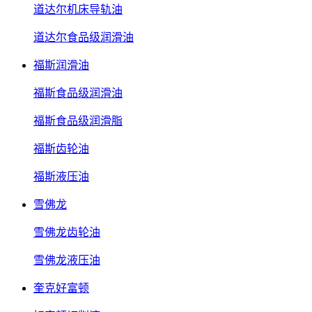
道达尔机床导轨油
道达尔食品级润滑油
福斯润滑油
福斯食品级润滑油
福斯食品级润滑脂
福斯齿轮油
福斯液压油
雪佛龙
雪佛龙齿轮油
雪佛龙液压油
奎克好富顿